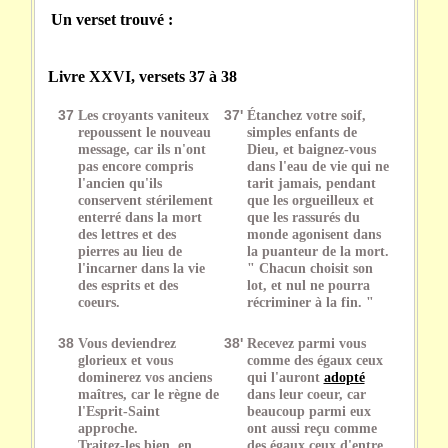
Un verset trouvé :
Livre XXVI, versets 37 à 38
37
Les croyants vaniteux
37'
Étanchez votre soif,
repoussent le nouveau
simples enfants de
message, car ils n'ont
Dieu, et baignez-vous
pas encore compris
dans l'eau de vie qui ne
l'ancien qu'ils
tarit jamais, pendant
conservent stérilement
que les orgueilleux et
enterré dans la mort
que les rassurés du
des lettres et des
monde agonisent dans
pierres au lieu de
la puanteur de la mort.
l'incarner dans la vie
" Chacun choisit son
des esprits et des
lot, et nul ne pourra
coeurs.
récriminer à la fin. "
38
Vous deviendrez
38'
Recevez parmi vous
glorieux et vous
comme des égaux ceux
dominerez vos anciens
qui l'auront
adopté
maîtres, car le règne de
dans leur coeur, car
l'Esprit-Saint
beaucoup parmi eux
approche.
ont aussi reçu comme
Traitez-les bien, en
des égaux ceux d'entre