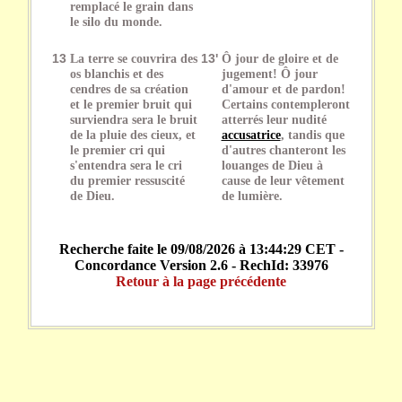
remplacé le grain dans
le silo du monde.
13
La terre se couvrira des
13'
Ô jour de gloire et de
os blanchis et des
jugement! Ô jour
cendres de sa création
d'amour et de pardon!
et le premier bruit qui
Certains contempleront
surviendra sera le bruit
atterrés leur nudité
de la pluie des cieux, et
accusatrice
, tandis que
le premier cri qui
d'autres chanteront les
s'entendra sera le cri
louanges de Dieu à
du premier ressuscité
cause de leur vêtement
de Dieu.
de lumière.
Recherche faite le 09/08/2026 à 13:44:29 CET -
Concordance Version 2.6 - RechId: 33976
Retour à la page précédente