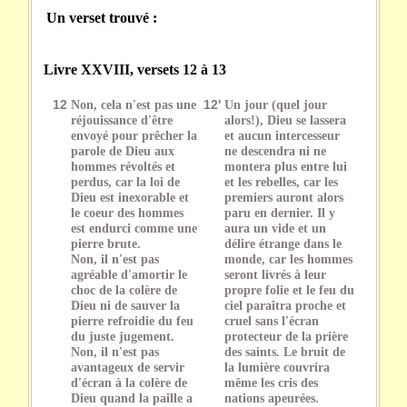
Un verset trouvé :
Livre XXVIII, versets 12 à 13
12
Non, cela n'est pas une
12'
Un jour (quel jour
réjouissance d'être
alors!), Dieu se lassera
envoyé pour prêcher la
et aucun intercesseur
parole de Dieu aux
ne descendra ni ne
hommes révoltés et
montera plus entre lui
perdus, car la loi de
et les rebelles, car les
Dieu est inexorable et
premiers auront alors
le coeur des hommes
paru en dernier. Il y
est endurci comme une
aura un vide et un
pierre brute.
délire étrange dans le
Non, il n'est pas
monde, car les hommes
agréable d'amortir le
seront livrés à leur
choc de la colère de
propre folie et le feu du
Dieu ni de sauver la
ciel paraîtra proche et
pierre refroidie du feu
cruel sans l'écran
du juste jugement.
protecteur de la prière
Non, il n'est pas
des saints. Le bruit de
avantageux de servir
la lumière couvrira
d'écran à la colère de
même les cris des
Dieu quand la paille a
nations apeurées.