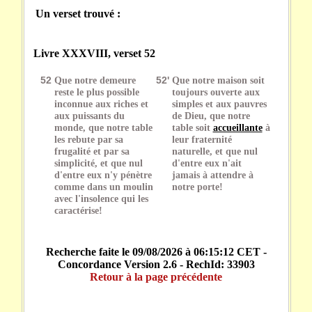
Un verset trouvé :
Livre XXXVIII, verset 52
52
Que notre demeure
52'
Que notre maison soit
reste le plus possible
toujours ouverte aux
inconnue aux riches et
simples et aux pauvres
aux puissants du
de Dieu, que notre
monde, que notre table
table soit
accueillante
à
les rebute par sa
leur fraternité
frugalité et par sa
naturelle, et que nul
simplicité, et que nul
d'entre eux n'ait
d'entre eux n'y pénètre
jamais à attendre à
comme dans un moulin
notre porte!
avec l'insolence qui les
caractérise!
Recherche faite le 09/08/2026 à 06:15:12 CET -
Concordance Version 2.6 - RechId: 33903
Retour à la page précédente