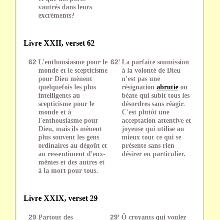
vautrés dans leurs
excréments?
Livre XXII, verset 62
62
L'enthousiasme pour le
62'
La parfaite soumission
monde et le scepticisme
à la volonté de Dieu
pour Dieu mènent
n'est pas une
quelquefois les plus
résignation
abrutie
ou
intelligents au
béate qui subit tous les
scepticisme pour le
désordres sans réagir.
monde et à
C'est plutôt une
l'enthousiasme pour
acceptation attentive et
Dieu, mais ils mènent
joyeuse qui utilise au
plus souvent les gens
mieux tout ce qui se
ordinaires au dégoût et
présente sans rien
au ressentiment d'eux-
désirer en particulier.
mêmes et des autres et
à la mort pour tous.
Livre XXIX, verset 29
29
Partout des
29'
Ô croyants qui voulez