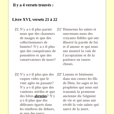
Il y a 4 versets trouvés :
Livre XVI, versets 21 à 22
21
N'y a-t-il plus parmi
21'
Honorons les saints et
nous que des chasseurs
souvenons-nous des
de nuages et que des
croyants fidèles qui ont
collectionneurs de
illustré la parole de foi
fumées? N'y a-t-il plus
et d'amour et qui nous
que des conquérants de
ont montré la voie de
poussières et que des
l'acceptation et de la
conservateurs de mort?
patience en toutes
choses.
22
N'y a-t-il plus que des
22'
Louons et bénissons
coques vides que le
dans nos coeurs les fils
vent agite en passant?
de Dieu, les sages et les
N'y a-t-il plus que des
prophètes qui nous ont
vaniteux stériles et que
transmis la promesse
des bêtes
abruties
? N'y
ancienne du Seigneur
a-t-il plus que des
de vie et qui nous ont
délirants égarés dans
révélé la voie sainte qui
les ténèbres du dehors,
sauve de la mort.
et que des porcs