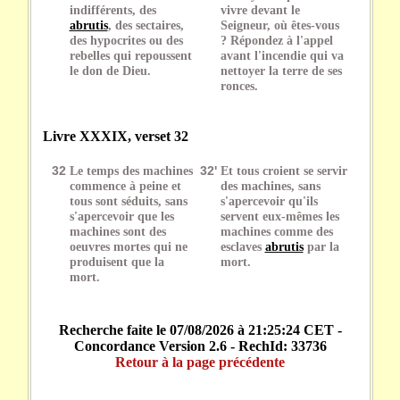
indifférents, des
vivre devant le
abrutis
, des sectaires,
Seigneur, où êtes-vous
des hypocrites ou des
? Répondez à l'appel
rebelles qui repoussent
avant l'incendie qui va
le don de Dieu.
nettoyer la terre de ses
ronces.
Livre XXXIX, verset 32
32
Le temps des machines
32'
Et tous croient se servir
commence à peine et
des machines, sans
tous sont séduits, sans
s'apercevoir qu'ils
s'apercevoir que les
servent eux-mêmes les
machines sont des
machines comme des
oeuvres mortes qui ne
esclaves
abrutis
par la
produisent que la
mort.
mort.
Recherche faite le 07/08/2026 à 21:25:24 CET -
Concordance Version 2.6 - RechId: 33736
Retour à la page précédente