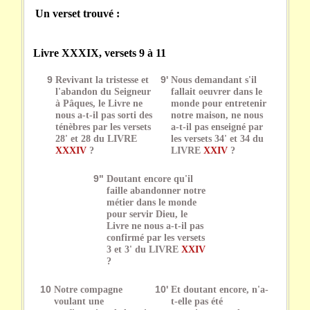
Un verset trouvé :
Livre XXXIX, versets 9 à 11
9
Revivant la tristesse et
9'
Nous demandant s'il
l'abandon du Seigneur
fallait oeuvrer dans le
à Pâques, le Livre ne
monde pour entretenir
nous a-t-il pas sorti des
notre maison, ne nous
ténèbres par les versets
a-t-il pas enseigné par
28' et 28 du LIVRE
les versets 34' et 34 du
XXXIV
?
LIVRE
XXIV
?
9"
Doutant encore qu'il
faille abandonner notre
métier dans le monde
pour servir Dieu, le
Livre ne nous a-t-il pas
confirmé par les versets
3 et 3' du LIVRE
XXIV
?
10
Notre compagne
10'
Et doutant encore, n'a-
voulant une
t-elle pas été