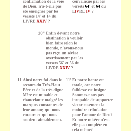
confirmation de la voie
convaincue par les
de Dieu, n'a-t-elle pas
versets
64
' et
64
du
été enseignée par les
L
IV
RE
IV
?
versets 14' et 14 du
LIVRE
XXIV
?
10"
Enfin devant notre
obstination à vouloir
bien faire selon le
monde, n'avons-nous
pas reçu un sévère
avertissement par les
versets 56' et 56 du
LIVRE
XXIV
?
11
Ainsi notre foi dans le
11'
Et notre honte est
secours du Très-Haut
totale, car notre
Père et de la très digne
faiblesse est insigne.
Mère est minable et
Sommes-nous pas
chancelante malgré les
incapable de supporter
marques constantes de
victorieusement la
leur amour, qui nous
moindre tribulation
entoure et qui nous
pour l'amour de Dieu?
soutient aimablement.
Et notre misère n'est-
elle pas complète en
cela même?