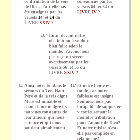
confirmation de la voie
convaincue par les
de Dieu, n'a-t-elle pas
versets 64' et 64 du
été enseignée par les
L
IV
RE
IV
?
versets
14
' et
14
du
LIVRE
XXIV
?
10"
Enfin devant notre
obstination à vouloir
bien faire selon le
monde, n'avons-nous
pas reçu un sévère
avertissement par les
versets 56' et 56 du
LIVRE
XXIV
?
11
Ainsi notre foi dans le
11'
Et notre honte est
secours du Très-Haut
totale, car notre
Père et de la très digne
faiblesse est insigne.
Mère est minable et
Sommes-nous pas
chancelante malgré les
incapable de supporter
marques constantes de
victorieusement la
leur amour, qui nous
moindre tribulation
entoure et qui nous
pour l'amour de Dieu?
soutient aimablement.
Et notre misère n'est-
elle pas complète en
cela même?