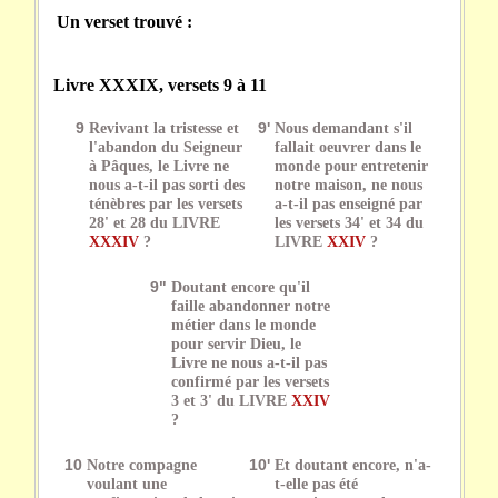
Un verset trouvé :
Livre XXXIX, versets 9 à 11
9
Revivant la tristesse et
9'
Nous demandant s'il
l'abandon du Seigneur
fallait oeuvrer dans le
à Pâques, le Livre ne
monde pour entretenir
nous a-t-il pas sorti des
notre maison, ne nous
ténèbres par les versets
a-t-il pas enseigné par
28' et 28 du LIVRE
les versets 34' et 34 du
XXXIV
?
LIVRE
XXIV
?
9"
Doutant encore qu'il
faille abandonner notre
métier dans le monde
pour servir Dieu, le
Livre ne nous a-t-il pas
confirmé par les versets
3 et 3' du LIVRE
XXIV
?
10
Notre compagne
10'
Et doutant encore, n'a-
voulant une
t-elle pas été