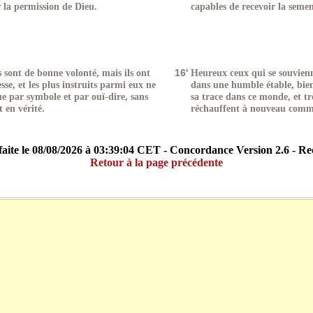
r la permission de Dieu.
capables de recevoir la seme
sont de bonne volonté, mais ils ont
16'
Heureux ceux qui se souvienn
esse, et les plus instruits parmi eux ne
dans une humble étable, bie
ue par symbole et par ouï-dire, sans
sa trace dans ce monde, et tr
t en vérité.
réchauffent à nouveau com
aite le 08/08/2026 à 03:39:04 CET - Concordance Version 2.6 - R
Retour à la page précédente