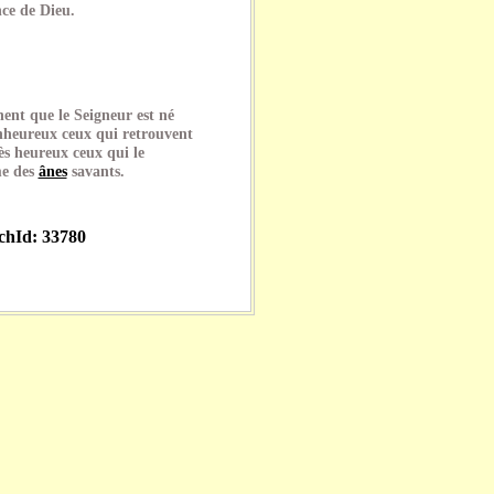
nce de Dieu.
ent que le Seigneur est né
nheureux ceux qui retrouvent
ès heureux ceux qui le
me des
ânes
savants.
echId: 33780