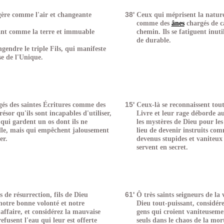
gère comme l'air et changeante
38'
Ceux qui méprisent la nature
comme des
ânes
chargés de ca
sant comme la terre et immuable
chemin. Ils se fatiguent inut
de durable.
gendre le triple Fils, qui manifeste
se de l'Unique.
gés des saintes Écritures comme des
15'
Ceux-là se reconnaissent tout 
ésor qu'ils sont incapables d'utiliser,
Livre et leur rage déborde au
qui gardent un os dont ils ne
les mystères de Dieu pour les
lle, mais qui empêchent jalousement
lieu de devenir instruits com
er.
devenus stupides et vaniteu
servent en secret.
s de résurrection, fils de Dieu
61'
Ô très saints seigneurs de la v
 notre bonne volonté et notre
Dieu tout-puissant, considérez
 affaire, et considérez la mauvaise
gens qui croient vaniteuseme
efusent l'eau qui leur est offerte
seuls dans le chaos de la mo