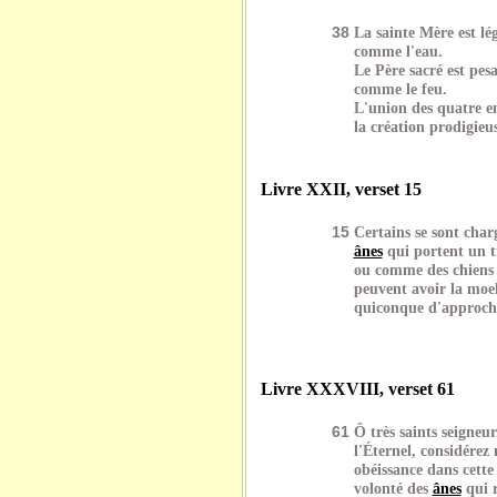
38
La sainte Mère est lé
comme l'eau.
Le Père sacré est pe
comme le feu.
L'union des quatre en
la création prodigieu
Livre XXII, verset 15
15
Certains se sont char
ânes
qui portent un tr
ou comme des chiens 
peuvent avoir la moe
quiconque d'approch
Livre XXXVIII, verset 61
61
Ô très saints seigneur
l'Éternel, considérez
obéissance dans cette
volonté des
ânes
qui r