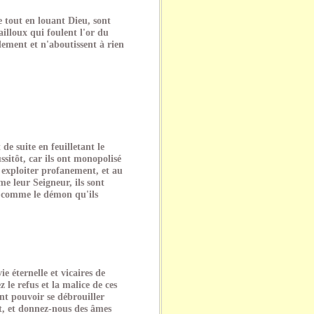
 tout en louant Dieu, sont
illoux qui foulent l'or du
ilement et n'aboutissent à rien
de suite en feuilletant le
ssitôt, car ils ont monopolisé
 exploiter profanement, et au
me leur Seigneur, ils sont
x comme le démon qu'ils
ie éternelle et vicaires de
 le refus et la malice de ces
nt pouvoir se débrouiller
rt, et donnez-nous des âmes