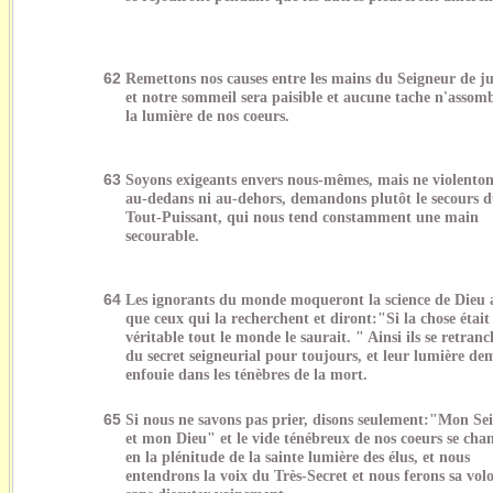
62
Remettons nos causes entre les mains du Seigneur de ju
et notre sommeil sera paisible et aucune tache n'assom
la lumière de nos coeurs.
63
Soyons exigeants envers nous-mêmes, mais ne violenton
au-dedans ni au-dehors, demandons plutôt le secours 
Tout-Puissant, qui nous tend constamment une main
secourable.
64
Les ignorants du monde moqueront la science de Dieu a
que ceux qui la recherchent et diront:"Si la chose était
véritable tout le monde le saurait. " Ainsi ils se retran
du secret seigneurial pour toujours, et leur lumière de
enfouie dans les ténèbres de la mort.
65
Si nous ne savons pas prier, disons seulement:"Mon Se
et mon Dieu" et le vide ténébreux de nos coeurs se cha
en la plénitude de la sainte lumière des élus, et nous
entendrons la voix du Très-Secret et nous ferons sa vol