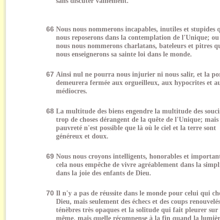
sans discuter vainement.
66
Nous nous nommerons incapables, inutiles et stupides
nous reposerons dans la contemplation de l'Unique; ou
nous nous nommerons charlatans, bateleurs et pitres 
nous enseignerons sa sainte loi dans le monde.
67
Ainsi nul ne pourra nous injurier ni nous salir, et la po
demeurera fermée aux orgueilleux, aux hypocrites et a
médiocres.
68
La multitude des biens engendre la multitude des soucis
trop de choses dérangent de la quête de l'Unique; mais 
pauvreté n'est possible que là où le ciel et la terre sont
généreux et doux.
69
Nous nous croyons intelligents, honorables et important
cela nous empêche de vivre agréablement dans la simpli
dans la joie des enfants de Dieu.
70
Il n'y a pas de réussite dans le monde pour celui qui c
Dieu, mais seulement des échecs et des coups renouvelés
ténèbres très opaques et la solitude qui fait pleurer sur 
même, mais quelle récompense à la fin quand la lumièr