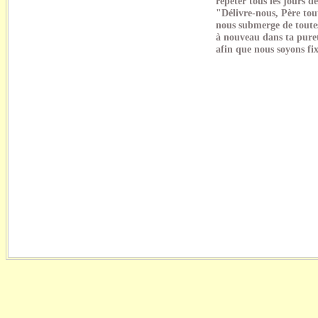
répéter tous les jours de
"Délivre-nous, Père tou
nous submerge de toutes
à nouveau dans ta puret
afin que nous soyons fix