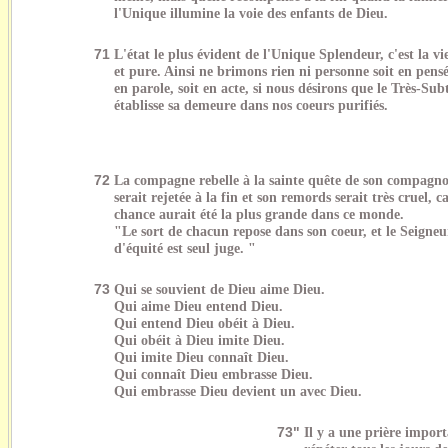
l'Unique illumine la voie des enfants de Dieu.
71
L'état le plus évident de l'Unique Splendeur, c'est la vie
et pure. Ainsi ne brimons rien ni personne soit en pensé
en parole, soit en acte, si nous désirons que le Très-Subt
établisse sa demeure dans nos coeurs purifiés.
72
La compagne rebelle à la sainte quête de son compagn
serait rejetée à la fin et son remords serait très cruel, c
chance aurait été la plus grande dans ce monde.
"Le sort de chacun repose dans son coeur, et le Seigneu
d'équité est seul juge. "
73
Qui se souvient de Dieu aime Dieu.
Qui aime Dieu entend Dieu.
Qui entend Dieu obéit à Dieu.
Qui obéit à Dieu imite Dieu.
Qui imite Dieu connaît Dieu.
Qui connaît Dieu embrasse Dieu.
Qui embrasse Dieu devient un avec Dieu.
73"
Il y a une prière impor