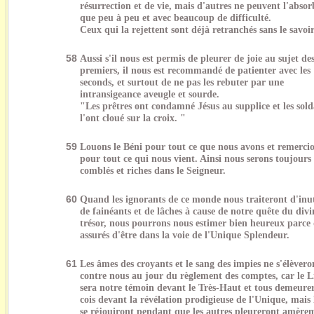
résurrection et de vie, mais d'autres ne peuvent l'absor
que peu à peu et avec beaucoup de difficulté.
Ceux qui la rejettent sont déjà retranchés sans le savoir
58
Aussi s'il nous est permis de pleurer de joie au sujet de
premiers, il nous est recommandé de patienter avec les
seconds, et surtout de ne pas les rebuter par une
intransigeance aveugle et sourde.
"Les prêtres ont condamné Jésus au supplice et les sold
l'ont cloué sur la croix. "
59
Louons le Béni pour tout ce que nous avons et remercio
pour tout ce qui nous vient. Ainsi nous serons toujours
comblés et riches dans le Seigneur.
60
Quand les ignorants de ce monde nous traiteront d'inut
de fainéants et de lâches à cause de notre quête du divi
trésor, nous pourrons nous estimer bien heureux parce
assurés d'être dans la voie de l'Unique Splendeur.
61
Les âmes des croyants et le sang des impies ne s'élèvero
contre nous au jour du règlement des comptes, car le L
sera notre témoin devant le Très-Haut et tous demeure
cois devant la révélation prodigieuse de l'Unique, mais 
se réjouiront pendant que les autres pleureront amère