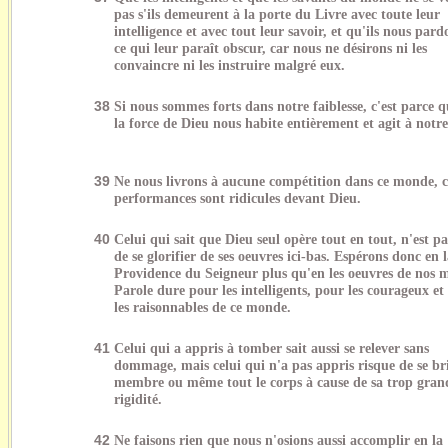
pas s'ils demeurent à la porte du Livre avec toute leur
intelligence et avec tout leur savoir, et qu'ils nous par
ce qui leur paraît obscur, car nous ne désirons ni les
convaincre ni les instruire malgré eux.
38
Si nous sommes forts dans notre faiblesse, c'est parce q
la force de Dieu nous habite entièrement et agit à notre
39
Ne nous livrons à aucune compétition dans ce monde, c
performances sont ridicules devant Dieu.
40
Celui qui sait que Dieu seul opère tout en tout, n'est pa
de se glorifier de ses oeuvres ici-bas. Espérons donc en 
Providence du Seigneur plus qu'en les oeuvres de nos 
Parole dure pour les intelligents, pour les courageux et
les raisonnables de ce monde.
41
Celui qui a appris à tomber sait aussi se relever sans
dommage, mais celui qui n'a pas appris risque de se br
membre ou même tout le corps à cause de sa trop gran
rigidité.
42
Ne faisons rien que nous n'osions aussi accomplir en la