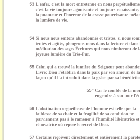
53
L'enfer, c'est la mort entretenue en nous perpétuelleme
c'est la vie toujours agonisante et toujours renaissante; 
la puanteur et l'horreur de la crasse pourrissante méla
la lumière de vie.
54
Si nous nous sentons abandonnés et tristes, si nous so
tentés et agités, plongeons-nous dans la lecture et dans 
méditation des sages Écritures qui nous nimberont de l
joyeuse lumière du Très-Pur.
55
Celui qui a trouvé la lumière du Seigneur peut abando
Livre; Dieu l'établira dans la paix par son amour, de 
façon qu'il l'a introduit dans la grâce par sa bénédictio
55"
Car le comble de la mort
engendre à son tour l'ét
56
L'obstination orgueilleuse de l'homme est telle que la
faiblesse de sa chair et la fragilité de sa condition ne
parviennent pas à le ramener à l'humilité libératrice et
rénovatrice où repose le secret de Dieu.
57
Certains reçoivent directement et entièrement la parole