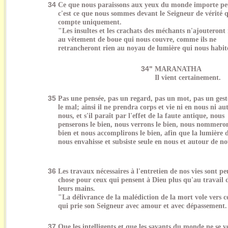
34
Ce que nous paraissons aux yeux du monde importe pe
c'est ce que nous sommes devant le Seigneur de vérité 
compte uniquement.
"Les insultes et les crachats des méchants n'ajouteront 
au vêtement de boue qui nous couvre, comme ils ne
retrancheront rien au noyau de lumière qui nous habit
34"
MARANATHA
Il vient certainement.
35
Pas une pensée, pas un regard, pas un mot, pas un ges
le mal; ainsi il ne prendra corps et vie ni en nous ni au
nous, et s'il paraît par l'effet de la faute antique, nous
penserons le bien, nous verrons le bien, nous nommeron
bien et nous accomplirons le bien, afin que la lumière d
nous envahisse et subsiste seule en nous et autour de no
36
Les travaux nécessaires à l'entretien de nos vies sont pe
chose pour ceux qui pensent à Dieu plus qu'au travail 
leurs mains.
"La délivrance de la malédiction de la mort vole vers c
qui prie son Seigneur avec amour et avec dépassement.
37
Que les intelligents et que les savants du monde ne se v