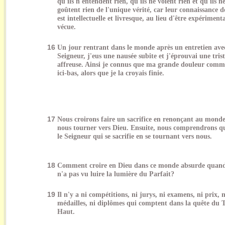
qu'ils n'entendent rien, qu'ils ne voient rien et qu'ils n
goûtent rien de l'unique vérité, car leur connaissance 
est intellectuelle et livresque, au lieu d'être expérimenta
vécue.
16
Un jour rentrant dans le monde après un entretien av
Seigneur, j'eus une nausée subite et j'éprouvai une trist
affreuse. Ainsi je connus que ma grande douleur comm
ici-bas, alors que je la croyais finie.
17
Nous croirons faire un sacrifice en renonçant au mond
nous tourner vers Dieu. Ensuite, nous comprendrons qu
le Seigneur qui se sacrifie en se tournant vers nous.
18
Comment croire en Dieu dans ce monde absurde quan
n'a pas vu luire la lumière du Parfait?
19
Il n'y a ni compétitions, ni jurys, ni examens, ni prix, n
médailles, ni diplômes qui comptent dans la quête du T
Haut.