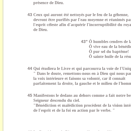
présence de Dieu.
43
Ceux qui auront été nettoyés par le feu de la géhenne,
devront être purifiés par l'eau moyenne et réanimés pa
l'esprit céleste afin d'acquérir l'incorruptibilité du ro
de Dieu.
43"
Ô humbles cendres de la
Ô vive eau de la bénédi
Ô pur sel du baptême!
Ô sainte huile de la rés
44
Qui étudiera le Livre et qui parcourra la voie de l'Uni
" Dans le doute, remettons-nous en à Dieu qui nous pa
la voix intérieure et faisons sa volonté, car il connaît
parfaitement la droite, la gauche et le milieu de l'hom
45
Manifestons le dedans au dehors comme a fait notre b
Seigneur descendu du ciel.
"Bénédiction et malédiction procèdent de la vision inté
de l'esprit et de la foi en action par le verbe. "