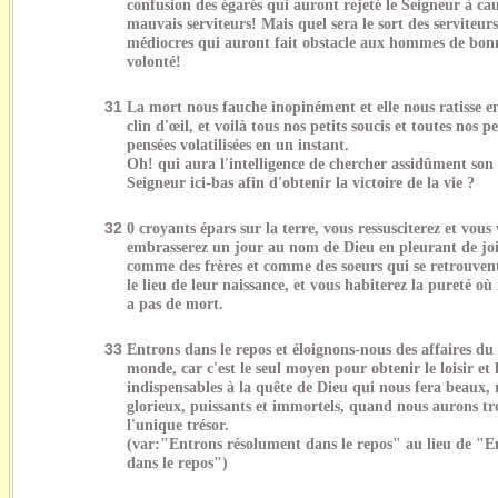
confusion des égarés qui auront rejeté le Seigneur à ca
mauvais serviteurs! Mais quel sera le sort des serviteurs
médiocres qui auront fait obstacle aux hommes de bon
volonté!
31
La mort nous fauche inopinément et elle nous ratisse e
clin d'œil, et voilà tous nos petits soucis et toutes nos pe
pensées volatilisées en un instant.
Oh! qui aura l'intelligence de chercher assidûment son
Seigneur ici-bas afin d'obtenir la victoire de la vie ?
32
0 croyants épars sur la terre, vous ressusciterez et vous
embrasserez un jour au nom de Dieu en pleurant de joi
comme des frères et comme des soeurs qui se retrouven
le lieu de leur naissance, et vous habiterez la pureté où 
a pas de mort.
33
Entrons dans le repos et éloignons-nous des affaires du
monde, car c'est le seul moyen pour obtenir le loisir et 
indispensables à la quête de Dieu qui nous fera beaux, 
glorieux, puissants et immortels, quand nous aurons t
l'unique trésor.
(var:"Entrons résolument dans le repos" au lieu de "E
dans le repos")