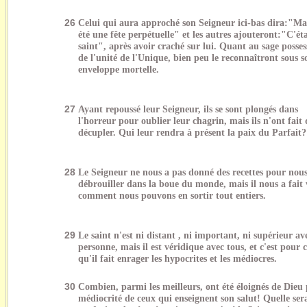
26
Celui qui aura approché son Seigneur ici-bas dira:"Ma
été une fête perpétuelle" et les autres ajouteront:"C'ét
saint", après avoir craché sur lui. Quant au sage posse
de l'unité de l'Unique, bien peu le reconnaîtront sous s
enveloppe mortelle.
27
Ayant repoussé leur Seigneur, ils se sont plongés dans
l'horreur pour oublier leur chagrin, mais ils n'ont fait 
décupler. Qui leur rendra à présent la paix du Parfait?
28
Le Seigneur ne nous a pas donné des recettes pour nou
débrouiller dans la boue du monde, mais il nous a fait 
comment nous pouvons en sortir tout entiers.
29
Le saint n'est ni distant , ni important, ni supérieur av
personne, mais il est véridique avec tous, et c'est pour c
qu'il fait enrager les hypocrites et les médiocres.
30
Combien, parmi les meilleurs, ont été éloignés de Dieu 
médiocrité de ceux qui enseignent son salut! Quelle ser